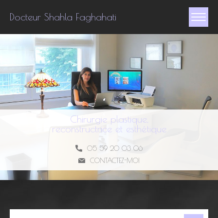
Docteur Shahla Faghahati
Chirurgie plastique,
reconstructrice et esthétique
05 59 20 03 06
CONTACTEZ-MOI