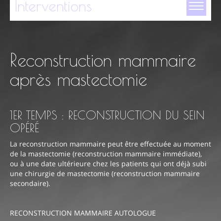
Interventions
Reconstruction mammaire
Chirurgie esthétique du visage
après mastectomie
Chirurgie mammaire
Chirurgie de la silhouette
1ER TEMPS : RECONSTRUCTION DU SEIN
Chirurgie esthétique intime
OPÉRÉ
Greffe capillaire
La reconstruction mammaire peut être effectuée au moment
de la mastectomie (reconstruction mammaire immédiate),
Chirurgie réparatrice du visage
ou à une date ultérieure chez les patients qui ont déjà subi
une chirurgie de mastectomie (reconstruction mammaire
Cryolipolyse
secondaire).
Médecine esthétique
RECONSTRUCTION MAMMAIRE AUTOLOGUE
Simulation 3D