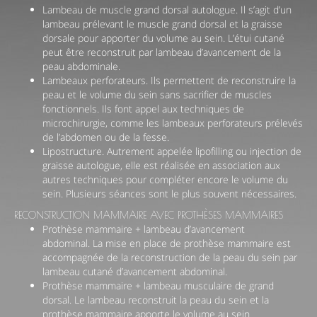
Lambeau de muscle grand dorsal autologue. Il s’agit d’un
lambeau prélevant le muscle grand dorsal et la graisse
Questions Fréquentes
dorsale pour apporter du volume au sein. L’étui cutané
peut être reconstruit par lambeau d’avancement de la
Cabinet
peau abdominale.
Lambeaux perforateurs. Ils permettent de reconstruire la
Cliniques
peau et le volume du sein sans sacrifier de muscles
fonctionnels. Ils font appel aux techniques de
microchirurgie, comme les lambeaux perforateurs prélevés
de l’abdomen ou de la fesse.
Lipostructure. Autrement appelée lipofilling ou injection de
graisse autologue, elle est réalisée en association aux
autres techniques pour compléter encore le volume du
sein. Plusieurs séances sont le plus souvent nécessaires.
RECONSTRUCTION MAMMAIRE AVEC PROTHÈSES MAMMAIRES
Prothèse mammaire + lambeau d’avancement
abdominal. La mise en place de prothèse mammaire est
accompagnée de la reconstruction de la peau du sein par
lambeau cutané d’avancement abdominal.
Prothèse mammaire + lambeau musculaire de grand
dorsal. Le lambeau reconstruit la peau du sein et la
prothèse mammaire apporte le volume au sein