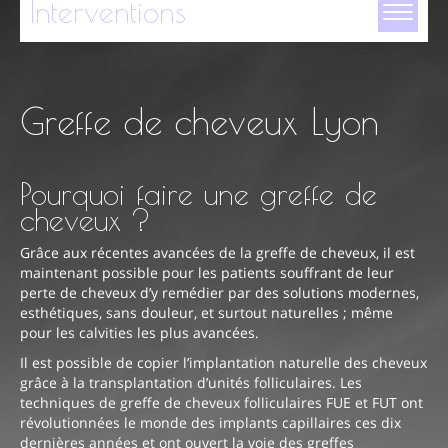
Interventions
Greffe de cheveux Lyon
Chirurgie esthétique du visage
Chirurgie mammaire
Pourquoi faire une greffe de
Chirurgie de la silhouette
cheveux ?
Chirurgie esthétique intime
Grâce aux récentes avancées de la greffe de cheveux, il est
maintenant possible pour les patients souffrant de leur
Greffe capillaire
perte de cheveux d’y remédier par des solutions modernes,
esthétiques, sans douleur, et surtout naturelles ; même
Chirurgie réparatrice du visage
pour les calvities les plus avancées.
Il est possible de copier l’implantation naturelle des cheveux
Cryolipolyse
grâce à la transplantation d’unités folliculaires. Les
techniques de greffe de cheveux folliculaires FUE et FUT ont
Médecine esthétique
révolutionnées le monde des implants capillaires ces dix
dernières années et ont ouvert la voie des greffes
Simulation 3D