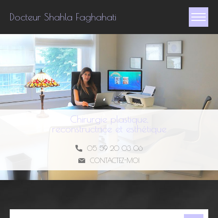
Docteur Shahla Faghahati
Chirurgie plastique,
reconstructrice et esthétique
05 59 20 03 06
CONTACTEZ-MOI