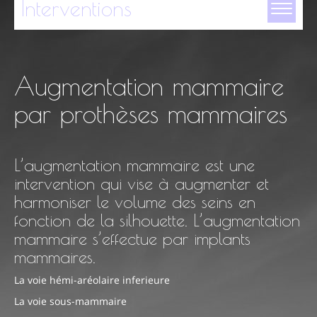
Interventions
Augmentation mammaire
Chirurgie esthétique du visage
par prothèses mammaires
Chirurgie mammaire
Chirurgie de la silhouette
L’augmentation mammaire est une
Chirurgie esthétique intime
intervention qui vise à augmenter et
harmoniser le volume des seins en
Greffe capillaire
fonction de la silhouette. L’augmentation
Chirurgie réparatrice du visage
mammaire s’effectue par implants
mammaires.
Cryolipolyse
La voie hémi-aréolaire inferieure
Médecine esthétique
La voie sous-mammaire
Simulation 3D