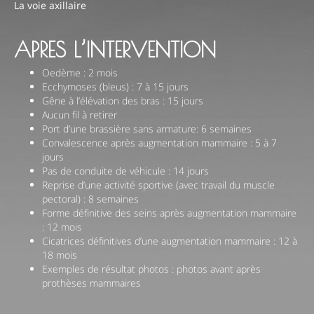
La voie axillaire
Questions Fréquentes
APRES L’INTERVENTION
Cabinet
Oedème : 2 mois
Cliniques
Ecchymoses (bleus) : 7 à 15 jours
Gêne à l’élévation des bras : 15 jours
Aucun fil à retirer
Port d’une brassière sans armature: 6 semaines
Convalescence après augmentation mammaire : 5 à 7
jours
Pas de conduite de véhicule : 14 jours
Reprise d’une activité sportive (avec travail du muscle
pectoral) : 8 semaines
Forme définitive des seins après augmentation mammaire
: 12 mois
Cicatrices définitives d’une augmentation mammaire : 12 à
18 mois
Exemples de résultat photos : photos avant après
prothèses mammaires