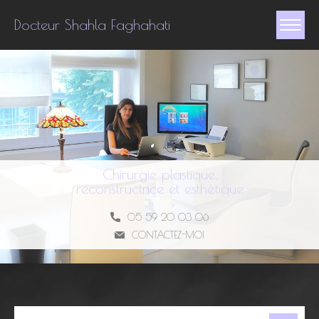
Docteur Shahla Faghahati
Chirurgie plastique,
reconstructrice et esthétique
05 59 20 03 06
CONTACTEZ-MOI