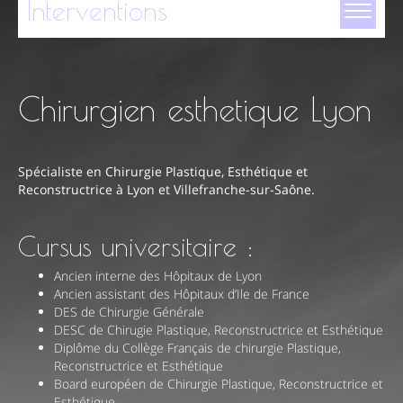
Interventions
Chirurgien esthetique Lyon
Chirurgie esthétique du visage
Chirurgie mammaire
Spécialiste en Chirurgie Plastique, Esthétique et
Chirurgie de la silhouette
Reconstructrice à Lyon et Villefranche-sur-Saône.
Chirurgie esthétique intime
Cursus universitaire :
Greffe capillaire
Ancien interne des Hôpitaux de Lyon
Chirurgie réparatrice du visage
Ancien assistant des Hôpitaux d’Ile de France
DES de Chirurgie Générale
Cryolipolyse
DESC de Chirugie Plastique, Reconstructrice et Esthétique
Diplôme du Collège Français de chirurgie Plastique,
Médecine esthétique
Reconstructrice et Esthétique
Board européen de Chirurgie Plastique, Reconstructrice et
Simulation 3D
Esthétique