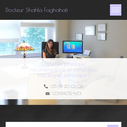
Docteur Shahla Faghahati
Chirurgie plastique,
reconstructrice et esthétique
Médecine esthétique .
05 59 20 03 06
CONTACTEZ-MOI