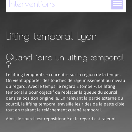
Interventions
Lifting temporal Lyon
Chirurgie esthétique du visage
Chirurgie mammaire
Quand faire un lifting temporal
Chirurgie de la silhouette
?
Chirurgie esthétique intime
Le lifting temporal se concentre sur la région de la tempe.
On vient apporter des touches de rajeunissement au niveau
Greffe capillaire
du regard. Avec le temps, le regard « tombe ». Le lifting
temporal a pour objectif de replacer la queue du sourcil
Chirurgie réparatrice du visage
dans sa position originelle. En relevant la partie externe du
sourcil, le lifting temporal travaille les rides de la patte d’oie
Cryolipolyse
tout en traitant le relâchement cutané temporal.
Ainsi, le sourcil est repositionné et le regard est rajeuni.
Médecine esthétique
Simulation 3D