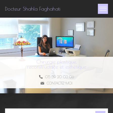
Docteur Shahla Faghahati
Chirurgie plastique,
reconstructrice et esthétique
05 59 20 03 06
CONTACTEZ-MOI